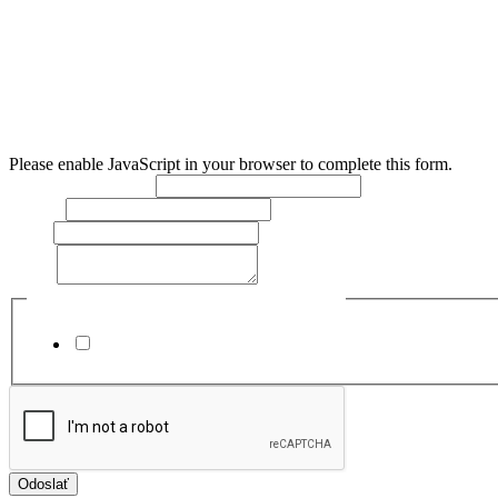
Please enable JavaScript in your browser to complete this form.
Meno a priezvisko:
*
Telefón:
Email:
Text:
*
Súhlasím so spracovaním osobných údajov
*
Súhlasím
Odoslať