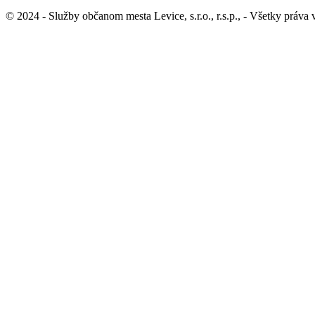
© 2024 - Služby občanom mesta Levice, s.r.o., r.s.p., - Všetky práva
Ochrana osobných údajov