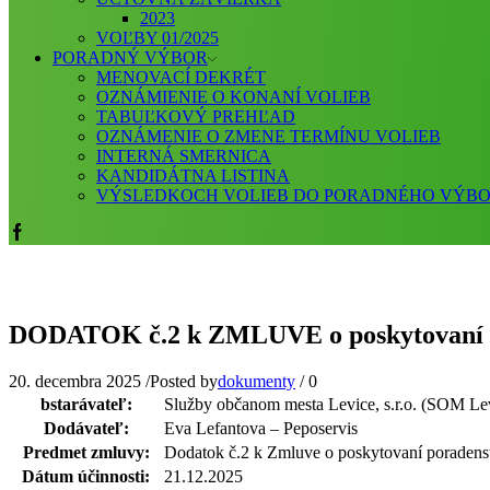
2023
VOĽBY 01/2025
PORADNÝ VÝBOR
MENOVACÍ DEKRÉT
OZNÁMIENIE O KONANÍ VOLIEB
TABUĽKOVÝ PREHĽAD
OZNÁMENIE O ZMENE TERMÍNU VOLIEB
INTERNÁ SMERNICA
KANDIDÁTNA LISTINA
VÝSLEDKOCH VOLIEB DO PORADNÉHO VÝB
Facebook
DODATOK č.2 k ZMLUVE o poskytovaní po
20. decembra 2025
/
Posted by
dokumenty
/
0
bstarávateľ:
Služby občanom mesta Levice, s.r.o. (SOM Le
Dodávateľ:
Eva Lefantova – Peposervis
Predmet zmluvy:
Dodatok č.2 k Zmluve o poskytovaní poradens
Dátum účinnosti:
21.12.2025