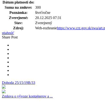
Dátum platnosti do:
Suma na zmluve:
300
Poznámka:
štvrťročne
Zverejnené:
20.12.2025 07:31
Stav:
Zverejnený
Zdroj:
Web-rozhranie
https://www.crz.gov.sk/swa/a
stiahnúť
Share Post
Dohoda 25/15/19B/33
Zmluva o vývoze kontajnerov a ...