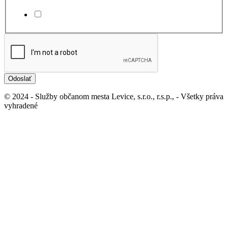
Súhlasím
Odoslať
© 2024 - Služby občanom mesta Levice, s.r.o., r.s.p., - Všetky práva
vyhradené
Ochrana osobných údajov