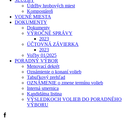
SLUŽBY
Údržby hrobových miest
Kompostáreň
VOĽNÉ MIESTA
DOKUMENTY
Dokumenty
VÝROČNÉ SPRÁVY
2023
ÚČTOVNÁ ZÁVIERKA
2023
Voľby 01/2025
PORADNÝ VÝBOR
Menovací dekrét
Oznámienie o konaní volieb
Tabuľkový prehľad
OZNÁMENIE o zmene termínu volieb
Interná smernica
Kandidátna listina
VÝSLEDKOCH VOLIEB DO PORADNÉHO
VÝBORU
Facebook