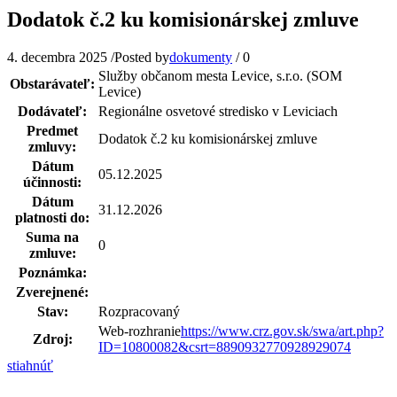
Dodatok č.2 ku komisionárskej zmluve
4. decembra 2025
/
Posted by
dokumenty
/
0
Služby občanom mesta Levice, s.r.o. (SOM
Obstarávateľ:
Levice)
Dodávateľ:
Regionálne osvetové stredisko v Leviciach
Predmet
Dodatok č.2 ku komisionárskej zmluve
zmluvy:
Dátum
05.12.2025
účinnosti:
Dátum
31.12.2026
platnosti do:
Suma na
0
zmluve:
Poznámka:
Zverejnené:
Stav:
Rozpracovaný
Web-rozhranie
https://www.crz.gov.sk/swa/art.php?
Zdroj:
ID=10800082&csrt=8890932770928929074
stiahnúť