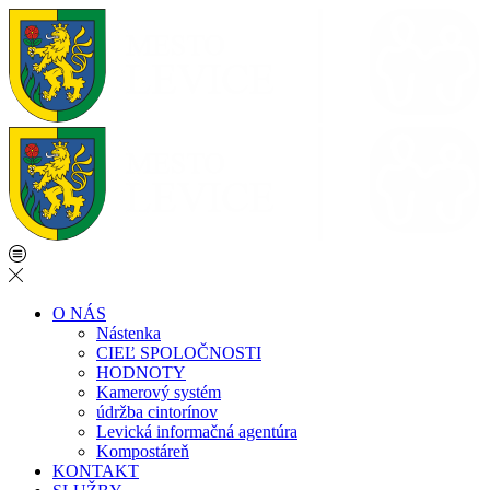
O NÁS
Nástenka
CIEĽ SPOLOČNOSTI
HODNOTY
Kamerový systém
údržba cintorínov
Levická informačná agentúra
Kompostáreň
KONTAKT