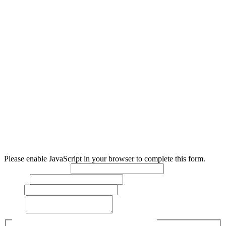
Levice)
Nám. Hrdinov 1/1 934 01 Levice
Zápis v ORSR
: Obchodný register Okresného súdu Nitra,
oddiel: Sro, vložka č. 60137/N
Please enable JavaScript in your browser to complete this form.
Meno a priezvisko:
*
Telefón:
Email:
Text:
*
Súhlasím so spracovaním osobných údajov
*