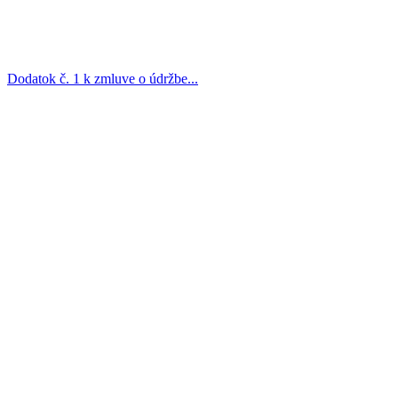
Dodatok č. 1 k zmluve o údržbe...
Prevádzkovateľ: