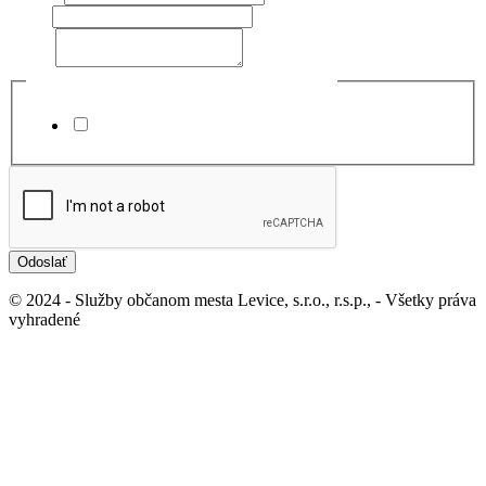
Email:
Text:
*
Súhlasím so spracovaním osobných údajov
*
Súhlasím
Odoslať
© 2024 - Služby občanom mesta Levice, s.r.o., r.s.p., - Všetky práva
vyhradené
Ochrana osobných údajov