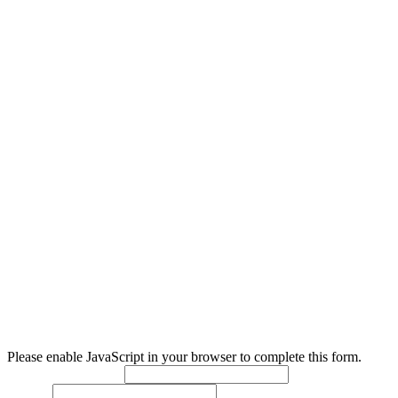
Služby občanom mesta Levice, s. r. o., r. s. p. (SOM Levice)
IČO
: 55380174
DIČ
: 2121969509
Sídlo
: Služby občanom mesta Levice, s. r. o., r. s. p. (SOM
Levice)
Nám. Hrdinov 1/1 934 01 Levice
Zápis v ORSR
: Obchodný register Okresného súdu Nitra,
oddiel: Sro, vložka č. 60137/N
Please enable JavaScript in your browser to complete this form.
Meno a priezvisko:
*
Telefón: