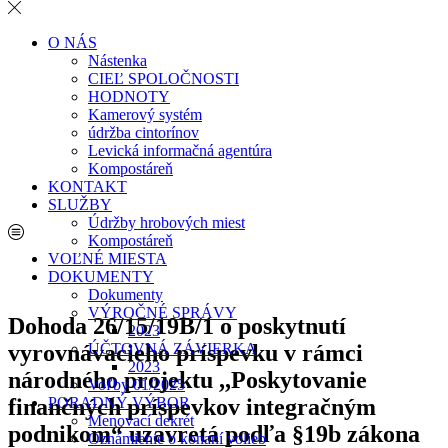
O NÁS
Nástenka
CIEĽ SPOLOČNOSTI
HODNOTY
Kamerový systém
údržba cintorínov
Levická informačná agentúra
Kompostáreň
KONTAKT
SLUŽBY
Údržby hrobových miest
Kompostáreň
VOĽNÉ MIESTA
DOKUMENTY
Dokumenty
VÝROČNÉ SPRÁVY
Dohoda 26/15/19B/1 o poskytnutí
2023
vyrovnávacieho príspevku v rámci
ÚČTOVNÁ ZÁVIERKA
2023
národného projektu ,,Poskytovanie
Voľby 01/2025
finančných príspevkov integračným
PORADNÝ VÝBOR
Menovací dekrét
podnikom“ uzavretá podľa §19b zákona
Oznámienie o konaní volieb