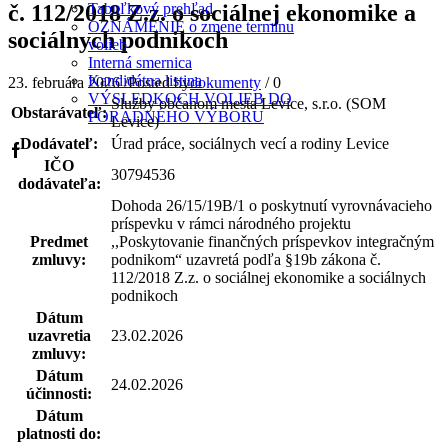
č. 112/2018 Z.z. o sociálnej ekonomike a
Tabuľkový prehľad
OZNÁMENIE o zmene termínu
sociálnych podnikoch
volieb
Interná smernica
Kandidátna listina
23. februára 2026
/
Posted by
dokumenty
/
0
VÝSLEDKOCH VOLIEB DO
Služby občanom mesta Levice, s.r.o. (SOM
Obstarávateľ:
PORADNÉHO VÝBORU
Levice)
Dodávateľ:
Úrad práce, sociálnych vecí a rodiny Levice
Facebook
IČO
30794536
dodávateľa:
Dohoda 26/15/19B/1 o poskytnutí vyrovnávacieho
príspevku v rámci národného projektu
Predmet
,,Poskytovanie finančných príspevkov integračným
zmluvy:
podnikom“ uzavretá podľa §19b zákona č.
112/2018 Z.z. o sociálnej ekonomike a sociálnych
podnikoch
Dátum
uzavretia
23.02.2026
zmluvy:
Dátum
24.02.2026
účinnosti:
Dátum
platnosti do: