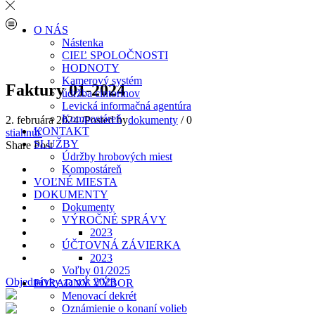
O NÁS
Nástenka
CIEĽ SPOLOČNOSTI
HODNOTY
Kamerový systém
Faktury 01-2024
údržba cintorínov
Levická informačná agentúra
Kompostáreň
2. februára 2024
/
Posted by
dokumenty
/
0
KONTAKT
stiahnúť
SLUŽBY
Share Post
Údržby hrobových miest
Kompostáreň
VOĽNÉ MIESTA
DOKUMENTY
Dokumenty
VÝROČNÉ SPRÁVY
2023
ÚČTOVNÁ ZÁVIERKA
2023
Voľby 01/2025
Objednávky za rok 2023
PORADNÝ VÝBOR
Menovací dekrét
Oznámienie o konaní volieb