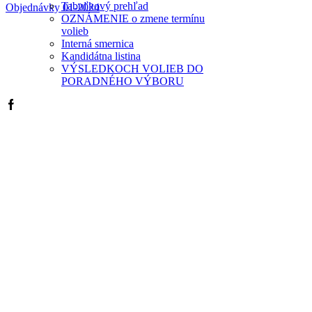
Tabuľkový prehľad
Objednávky 01-2024
OZNÁMENIE o zmene termínu
volieb
Interná smernica
Kandidátna listina
VÝSLEDKOCH VOLIEB DO
PORADNÉHO VÝBORU
Facebook
Prevádzkovateľ:
Služby občanom mesta Levice, s. r. o., r. s. p. (SOM Levice)
IČO
: 55380174
DIČ
: 2121969509
Sídlo
: Služby občanom mesta Levice, s. r. o., r. s. p. (SOM