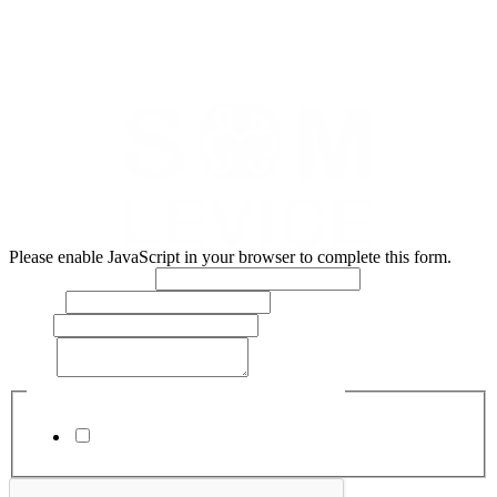
Levice)
Nám. Hrdinov 1/1 934 01 Levice
Zápis v ORSR
: Obchodný register Okresného súdu Nitra,
oddiel: Sro, vložka č. 60137/N
Please enable JavaScript in your browser to complete this form.
Meno a priezvisko:
*
Telefón:
Email:
Text:
*
Súhlasím so spracovaním osobných údajov
*
Súhlasím