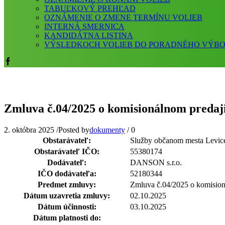
TABUĽKOVÝ PREHĽAD
OZNÁMENIE O ZMENE TERMÍNU VOLIEB
INTERNÁ SMERNICA
KANDIDÁTNA LISTINA
VÝSLEDKOCH VOLIEB DO PORADNÉHO VÝB
Facebook
Zmluva č.04/2025 o komisionálnom predaj
2. októbra 2025
/
Posted by
dokumenty
/
0
Obstarávateľ:
Služby občanom mesta Levice
Obstarávateľ IČO:
55380174
Dodávateľ:
DANSON s.r.o.
IČO dodávateľa:
52180344
Predmet zmluvy:
Zmluva č.04/2025 o komision
Dátum uzavretia zmluvy:
02.10.2025
Dátum účinnosti:
03.10.2025
Dátum platnosti do: