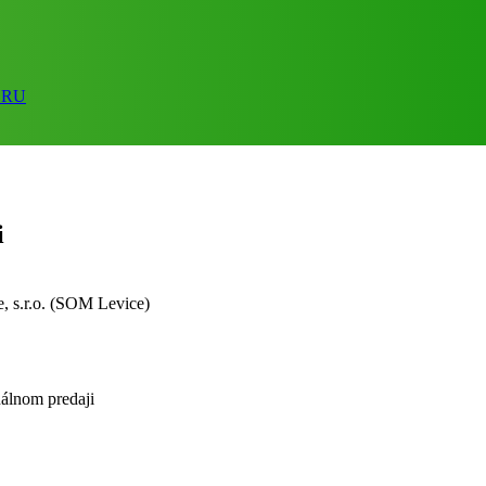
ORU
i
, s.r.o. (SOM Levice)
álnom predaji