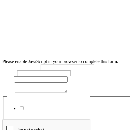
Sídlo
: Služby občanom mesta Levice, s. r. o., r. s. p. (SOM Lev
Nám. Hrdinov 1/1 934 01 Levice
Zápis v ORSR
: Obchodný register Okresného súdu Nitra, oddi
Please enable JavaScript in your browser to complete this form.
Meno a priezvisko:
*
Telefón:
Email:
Text:
*
Súhlasím so spracovaním osobných údajov
*
Súhlasím