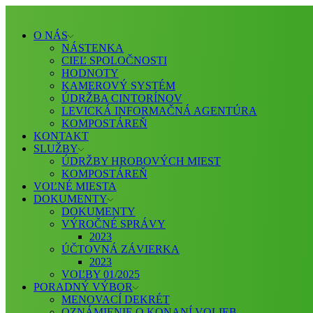
O NÁS
NÁSTENKA
CIEĽ SPOLOČNOSTI
HODNOTY
KAMEROVÝ SYSTÉM
ÚDRŽBA CINTORÍNOV
LEVICKÁ INFORMAČNÁ AGENTÚRA
KOMPOSTÁREŇ
KONTAKT
SLUŽBY
ÚDRŽBY HROBOVÝCH MIEST
KOMPOSTÁREŇ
VOĽNÉ MIESTA
DOKUMENTY
DOKUMENTY
VÝROČNÉ SPRÁVY
2023
ÚČTOVNÁ ZÁVIERKA
2023
VOĽBY 01/2025
PORADNÝ VÝBOR
MENOVACÍ DEKRÉT
OZNÁMIENIE O KONANÍ VOLIEB