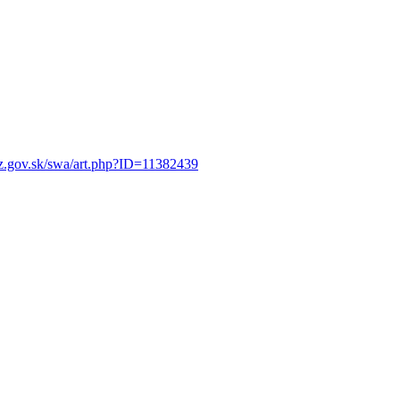
rz.gov.sk/swa/art.php?ID=11382439