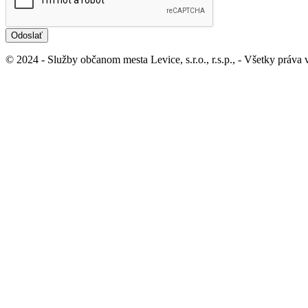
Odoslať
© 2024 - Služby občanom mesta Levice, s.r.o., r.s.p., - Všetky práva
Ochrana osobných údajov