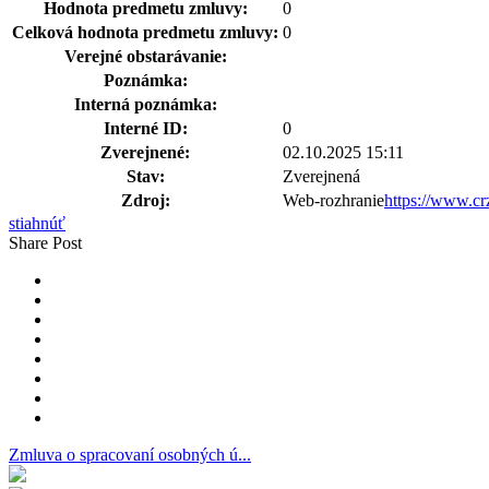
Hodnota predmetu zmluvy:
0
Celková hodnota predmetu zmluvy:
0
Verejné obstarávanie:
Poznámka:
Interná poznámka:
Interné ID:
0
Zverejnené:
02.10.2025 15:11
Stav:
Zverejnená
Zdroj:
Web-rozhranie
https://www.c
stiahnúť
Share Post
Zmluva o spracovaní osobných ú...