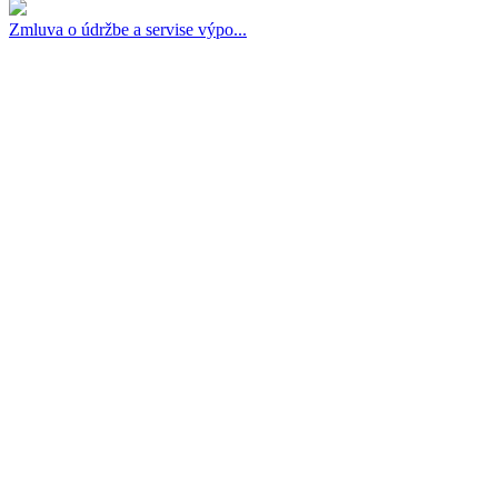
Zmluva o údržbe a servise výpo...
Prevádzkovateľ:
Služby občanom mesta Levice, s. r. o., r. s. p. (SOM Levice)
IČO
: 55380174
DIČ
: 2121969509