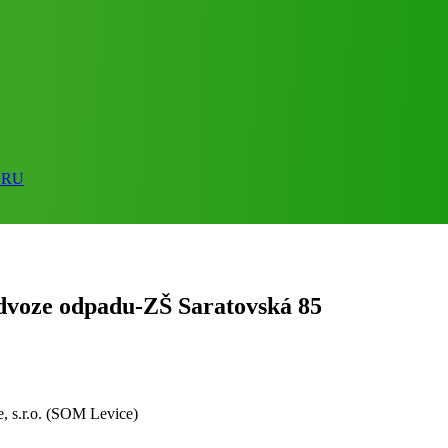
ORU
odvoze odpadu-ZŠ Saratovská 85
, s.r.o. (SOM Levice)