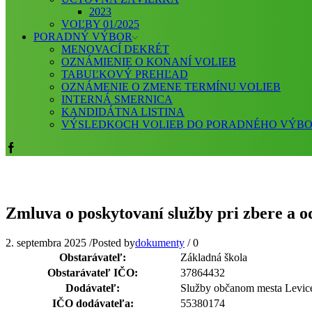
2023
VOĽBY 01/2025
PORADNÝ VÝBOR
MENOVACÍ DEKRÉT
OZNÁMIENIE O KONANÍ VOLIEB
TABUĽKOVÝ PREHĽAD
OZNÁMENIE O ZMENE TERMÍNU VOLIEB
INTERNÁ SMERNICA
KANDIDÁTNA LISTINA
VÝSLEDKOCH VOLIEB DO PORADNÉHO VÝB
Facebook
Zmluva o poskytovaní služby pri zbere a 
2. septembra 2025
/
Posted by
dokumenty
/
0
Obstarávateľ:
Základná škola
Obstarávateľ IČO:
37864432
Dodávateľ:
Služby občanom mesta Levice
IČO dodávateľa:
55380174