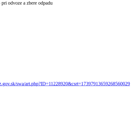
 pri odvoze a zbere odpadu
rz.gov.sk/swa/art.php?ID=11228920&csrt=17397913659268560029