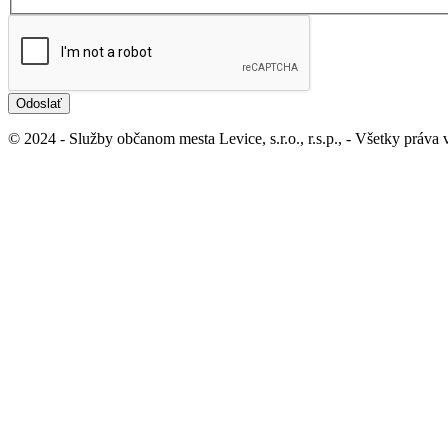
Odoslať
© 2024 - Služby občanom mesta Levice, s.r.o., r.s.p., - Všetky práva
Ochrana osobných údajov