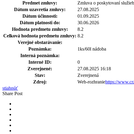
Predmet zmluvy:
Zmluva o poskytovaní služieb
Dátum uzavretia zmluvy:
27.08.2025
Dátum účinnosti:
01.09.2025
Dátum platnosti do:
30.06.2026
Hodnota predmetu zmluvy:
8.2
Celková hodnota predmetu zmluvy:
8.2
Verejné obstarávanie:
Poznámka:
1ks/60l nádoba
Interná poznámka:
Interné ID:
0
Zverejnené:
27.08.2025 16:18
Stav:
Zverejnená
Zdroj:
Web-rozhranie
https://www.c
stiahnúť
Share Post