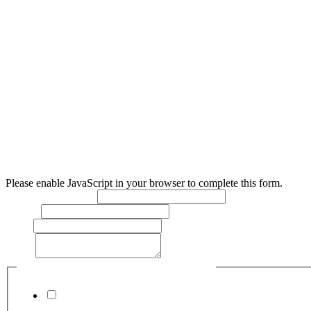
Prevádzkovateľ:
Služby občanom mesta Levice, s. r. o., r. s. p. (SOM Levice)
IČO
: 55380174
DIČ
: 2121969509
Sídlo
: Služby občanom mesta Levice, s. r. o., r. s. p. (SOM Lev
Nám. Hrdinov 1/1 934 01 Levice
Zápis v ORSR
: Obchodný register Okresného súdu Nitra, oddi
Please enable JavaScript in your browser to complete this form.
Meno a priezvisko:
*
Telefón:
Email:
Text:
*
Súhlasím so spracovaním osobných údajov
*
Súhlasím