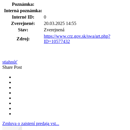
Poznámka:
Interná poznámka:
Interné ID:
0
Zverejnené:
20.03.2025 14:55
Stav:
Zverejnená
https://www.crz.gov.sk/swa/art.php?
Zdroj:
ID=10577432
stiahnúť
Share Post
Zmluva o zaistení predaja vst...