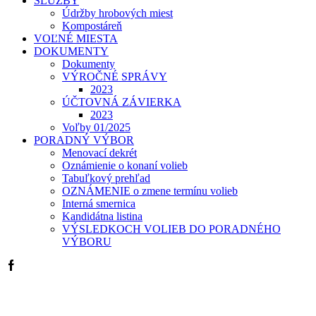
SLUŽBY
Údržby hrobových miest
Kompostáreň
VOĽNÉ MIESTA
DOKUMENTY
Dokumenty
VÝROČNÉ SPRÁVY
2023
ÚČTOVNÁ ZÁVIERKA
2023
Voľby 01/2025
PORADNÝ VÝBOR
Menovací dekrét
Oznámienie o konaní volieb
Tabuľkový prehľad
OZNÁMENIE o zmene termínu volieb
Interná smernica
Kandidátna listina
VÝSLEDKOCH VOLIEB DO PORADNÉHO
VÝBORU
Facebook