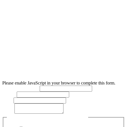
Prevádzkovateľ:
Služby občanom mesta Levice, s. r. o., r. s. p. (SOM Levice)
IČO
: 55380174
DIČ
: 2121969509
Sídlo
: Služby občanom mesta Levice, s. r. o., r. s. p. (SOM
Levice)
Nám. Hrdinov 1/1 934 01 Levice
Zápis v ORSR
: Obchodný register Okresného súdu Nitra,
oddiel: Sro, vložka č. 60137/N
Please enable JavaScript in your browser to complete this form.
Meno a priezvisko:
*
Telefón:
Email:
Text:
*
Súhlasím so spracovaním osobných údajov
*