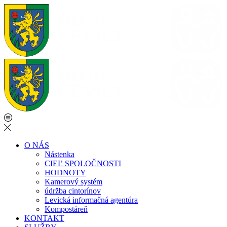
O NÁS
Nástenka
CIEĽ SPOLOČNOSTI
HODNOTY
Kamerový systém
údržba cintorínov
Levická informačná agentúra
Kompostáreň
KONTAKT