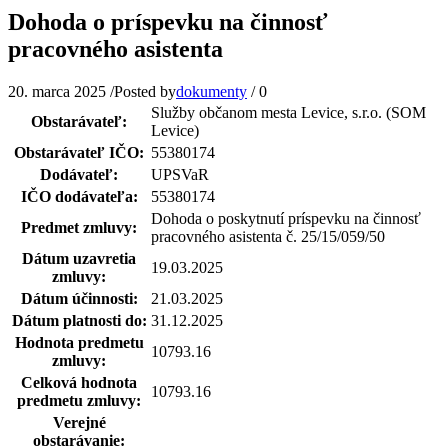
Dohoda o príspevku na činnosť
pracovného asistenta
20. marca 2025
/
Posted by
dokumenty
/
0
Služby občanom mesta Levice, s.r.o. (SOM
Obstarávateľ:
Levice)
Obstarávateľ IČO:
55380174
Dodávateľ:
UPSVaR
IČO dodávateľa:
55380174
Dohoda o poskytnutí príspevku na činnosť
Predmet zmluvy:
pracovného asistenta č. 25/15/059/50
Dátum uzavretia
19.03.2025
zmluvy:
Dátum účinnosti:
21.03.2025
Dátum platnosti do:
31.12.2025
Hodnota predmetu
10793.16
zmluvy:
Celková hodnota
10793.16
predmetu zmluvy:
Verejné
obstarávanie: