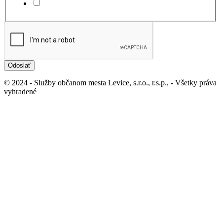
Súhlasím
Odoslať
© 2024 - Služby občanom mesta Levice, s.r.o., r.s.p., - Všetky práva
vyhradené
Ochrana osobných údajov